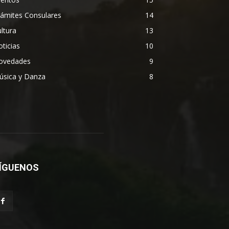
rámites Consulares
14
ltura
13
ticias
10
ovedades
9
úsica y Danza
8
ÍGUENOS