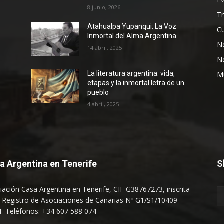
8 junio, 2026
T
Atahualpa Yupanqui: La Voz
Cu
Inmortal del Alma Argentina
No
14 abril, 2025
N
La literatura argentina: vida,
M
etapas y la inmortal letra de un
pueblo
4 abril, 2025
a Argentina en Tenerife
S
iación Casa Argentina en Tenerife, CIF G38767273, inscrita
l Registro de Asociaciones de Canarias Nº G1/S1/10409-
F Teléfonos: +34 607 588 074