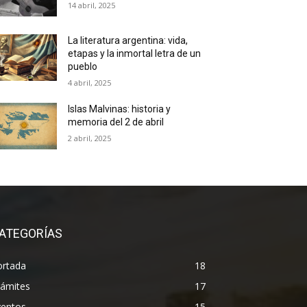
14 abril, 2025
La literatura argentina: vida,
etapas y la inmortal letra de un
pueblo
4 abril, 2025
Islas Malvinas: historia y
memoria del 2 de abril
2 abril, 2025
ATEGORÍAS
ortada
18
rámites
17
ventos
15