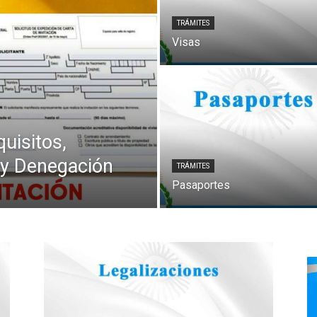
TRÁMITES
Visas
quisitos,
 y Denegación
TRÁMITES
Pasaportes