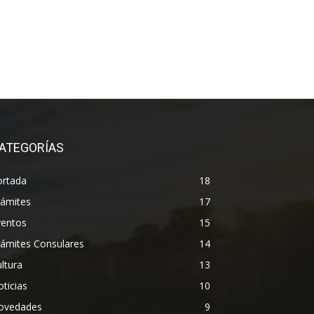
ATEGORÍAS
ortada
18
rámites
17
ventos
15
rámites Consulares
14
ltura
13
ticias
10
ovedades
9