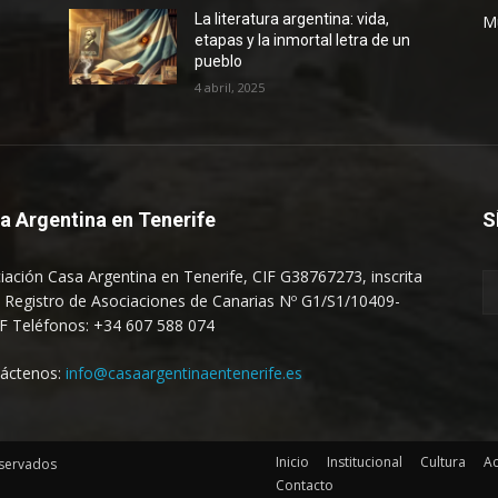
La literatura argentina: vida,
M
etapas y la inmortal letra de un
pueblo
4 abril, 2025
a Argentina en Tenerife
S
iación Casa Argentina en Tenerife, CIF G38767273, inscrita
l Registro de Asociaciones de Canarias Nº G1/S1/10409-
F Teléfonos: +34 607 588 074
áctenos:
info@casaargentinaentenerife.es
Inicio
Institucional
Cultura
Ac
eservados
Contacto