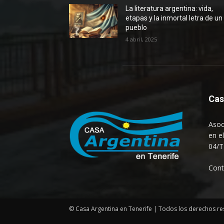
La literatura argentina: vida,
etapas y la inmortal letra de un
pueblo
4 abril, 2025
Cas
Asoc
en e
04/T
Cont
© Casa Argentina en Tenerife | Todos los derechos r