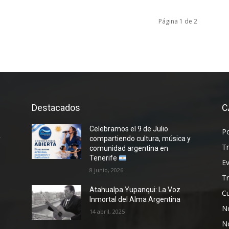
Página 1 de 2
Destacados
C
Celebramos el 9 de Julio
P
y
compartiendo cultura, música y
T
comunidad argentina en
Tenerife
E
8 junio, 2026
T
Atahualpa Yupanqui: La Voz
Cu
Inmortal del Alma Argentina
No
14 abril, 2025
N