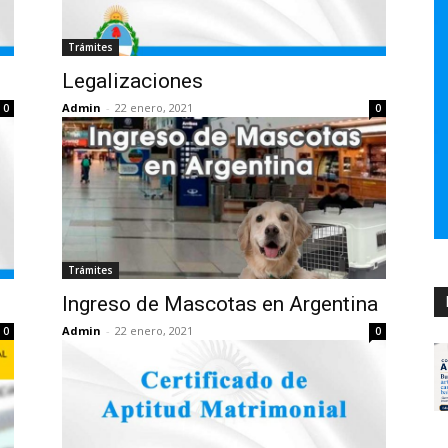
Trámites
Legalizaciones
Admin
-
22 enero, 2021
0
0
Trámites
Ingreso de Mascotas en Argentina
Admin
-
22 enero, 2021
0
0