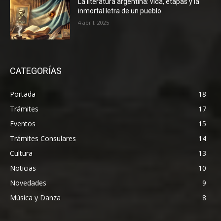
La literatura argentina: vida, etapas y la
inmortal letra de un pueblo
4 abril, 2025
CATEGORÍAS
Portada
18
Trámites
17
Eventos
15
Trámites Consulares
14
Cultura
13
Noticias
10
Novedades
9
Música y Danza
8