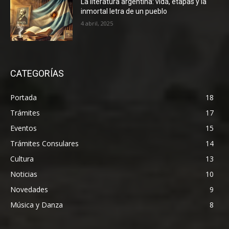
La literatura argentina: vida, etapas y la
inmortal letra de un pueblo
4 abril, 2025
CATEGORÍAS
Portada
18
Trámites
17
Eventos
15
Trámites Consulares
14
Cultura
13
Noticias
10
Novedades
9
Música y Danza
8