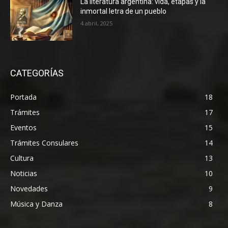
La literatura argentina: vida, etapas y la
inmortal letra de un pueblo
4 abril, 2025
CATEGORÍAS
Portada
18
Trámites
17
Eventos
15
Trámites Consulares
14
Cultura
13
Noticias
10
Novedades
9
Música y Danza
8