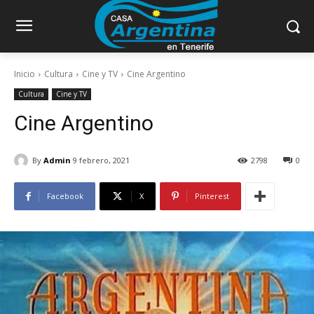
Inicio
Cultura
Cine y TV
Cine Argentino
Cultura
Cine y TV
Cine Argentino
By
Admin
9 febrero, 2021
2798
0
Facebook
X
Pinterest