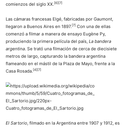
[
6
]
[
7
]
comienzos del siglo XX.
Las cámaras francesas Elgé, fabricadas por Gaumont,
[
7
]
llegaron a Buenos Aires en 1897.
​ Con una de ellas
comenzó a filmar a manera de ensayo Eugène Py,
produciendo la primera película del país,
La bandera
argentina
. Se trató una filmación de cerca de diecisiete
metros de largo, capturando la bandera argentina
flameando en el mástil de la Plaza de Mayo, frente a la
[
4
]
[
7
]
Casa Rosada.
El Sartorio
, filmado en la Argentina entre 1907 y 1912, es