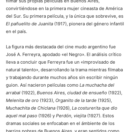
filmar sus propias películas en Buenos Aires,
convirtiéndose en la primera mujer cineasta de América
del Sur. Su primera película, y la única que sobrevive, es
El pañuelito de Juanita
(1917), pionera del género infantil
en el país.​
La figura más destacada del cine mudo argentino fue
José A. Ferreyra, apodado «el Negro».​ El análisis crítico
lleva a concluir que Ferreyra fue un «improvisado de
natural talento», desarrollando la trama mientras filmaba
y trabajando durante muchos años sin escribir ningún
guion. Así nacieron películas como
La muchacha del
arrabal
(1922),
Buenos Aires, ciudad de ensueño
(1922),
Melenita de oro
(1923),
Organito de la tarde
(1925),
Muchachita de Chiclana
(1926),
La costurerita que dio
aquel mal paso
(1926) y
Perdón, viejita
(1927).​ Estos
dramas sociales se enfocaban en el ámbiente de los
barrios pobres de Buenos Aires, y eran sentidos como