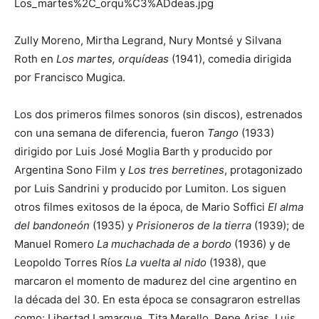
Zully Moreno, Mirtha Legrand, Nury Montsé y Silvana
Roth en
Los martes, orquídeas
(1941), comedia dirigida
por Francisco Mugica.
Los dos primeros filmes sonoros (sin discos), estrenados
con una semana de diferencia, fueron
Tango
(1933)
dirigido por Luis José Moglia Barth y producido por
Argentina Sono Film y
Los tres berretines
, protagonizado
por Luis Sandrini y producido por Lumiton. Los siguen
otros filmes exitosos de la época, de Mario Soffici
El alma
del bandoneón
(1935) y
Prisioneros de la tierra
(1939); de
Manuel Romero
La muchachada de a bordo
(1936) y de
Leopoldo Torres Ríos
La vuelta al nido
(1938), que
marcaron el momento de madurez del cine argentino en
la década del 30. En esta época se consagraron estrellas
como: Libertad Lamarque, Tita Merello, Pepe Arias, Luis