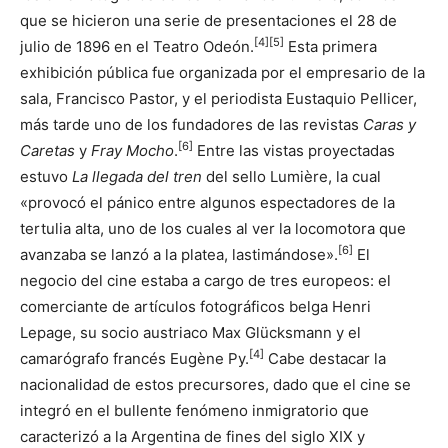
que se hicieron una serie de presentaciones el 28 de
[
4
]
[
5
]
julio de 1896 en el Teatro Odeón.
​ Esta primera
exhibición pública fue organizada por el empresario de la
sala, Francisco Pastor, y el periodista Eustaquio Pellicer,
más tarde uno de los fundadores de las revistas
Caras y
[
6
]
Caretas
y
Fray Mocho
.
​ Entre las vistas proyectadas
estuvo
La llegada del tren
del sello Lumière, la cual
«provocó el pánico entre algunos espectadores de la
tertulia alta, uno de los cuales al ver la locomotora que
[
6
]
avanzaba se lanzó a la platea, lastimándose».
​ El
negocio del cine estaba a cargo de tres europeos: el
comerciante de artículos fotográficos belga Henri
Lepage, su socio austriaco Max Glücksmann y el
[
4
]
camarógrafo francés Eugène Py.
​ Cabe destacar la
nacionalidad de estos precursores, dado que el cine se
integró en el bullente fenómeno inmigratorio que
caracterizó a la Argentina de fines del siglo XIX y