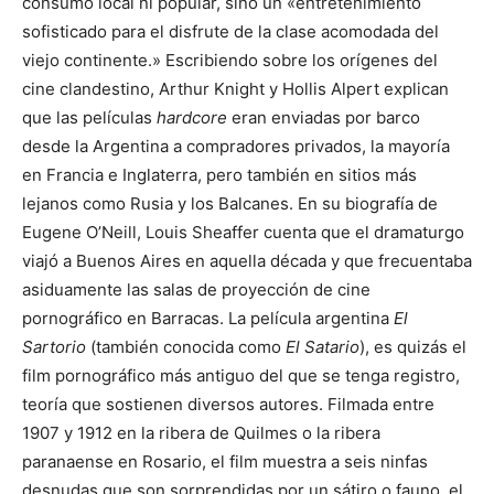
consumo local ni popular, sino un «entretenimiento
sofisticado para el disfrute de la clase acomodada del
viejo continente.»​ Escribiendo sobre los orígenes del
cine clandestino, Arthur Knight y Hollis Alpert explican
que las películas
hardcore
eran enviadas por barco
desde la Argentina a compradores privados, la mayoría
en Francia e Inglaterra, pero también en sitios más
lejanos como Rusia y los Balcanes.​ En su biografía de
Eugene O’Neill, Louis Sheaffer cuenta que el dramaturgo
viajó a Buenos Aires en aquella década y que frecuentaba
asiduamente las salas de proyección de cine
pornográfico en Barracas.​ La película argentina
El
Sartorio
(también conocida como
El Satario
), es quizás el
film pornográfico más antiguo del que se tenga registro,
teoría que sostienen diversos autores.​​ Filmada entre
1907 y 1912 en la ribera de Quilmes o la ribera
paranaense en Rosario,​ el film muestra a seis ninfas
desnudas que son sorprendidas por un sátiro o fauno, el