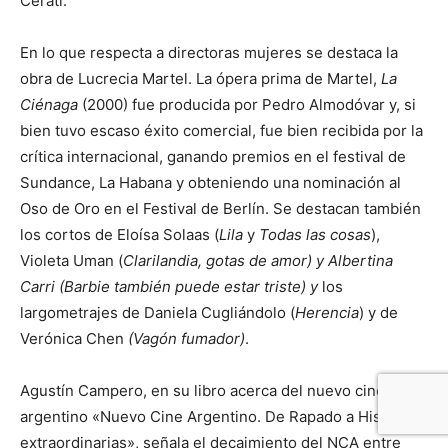
Cerati.
En lo que respecta a directoras mujeres se destaca la
obra de Lucrecia Martel. La ópera prima de Martel,
La
Ciénaga
(2000) fue producida por Pedro Almodóvar y, si
bien tuvo escaso éxito comercial, fue bien recibida por la
crítica internacional, ganando premios en el festival de
Sundance, La Habana y obteniendo una nominación al
Oso de Oro en el Festival de Berlín.​ Se destacan también
los cortos de Eloísa Solaas (
Lila
y
Todas las cosas
),
Violeta Uman (
Clarilandia, gotas de amor) y Albertina
Carri (Barbie también puede estar triste) y
los
largometrajes de Daniela Cugliándolo (
Herencia
) y de
Verónica Chen
(Vagón fumador)
.
Agustín Campero, en su libro acerca del nuevo cine
argentino «Nuevo Cine Argentino. De Rapado a Historias
extraordinarias»,​ señala el decaimiento del NCA entre