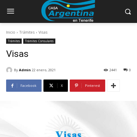
Inicio
Trámites
Visas
Trámites
Trámites Consulares
Visas
By
Admin
22 enero, 2021
2441
0
Facebook
X
Pinterest