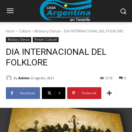
Inicio
Cultura
Música y Danza
DIA INTERNACIONAL DEL FOLKLORE
Música y Danza
Rincón Cultural
DIA INTERNACIONAL DEL
FOLKLORE
By
Admin
22 agosto, 2021
2172
0
Facebook
X
Pinterest