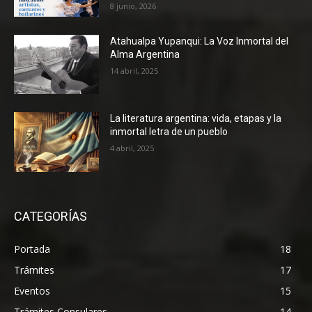
8 junio, 2026
Atahualpa Yupanqui: La Voz Inmortal del
Alma Argentina
14 abril, 2025
La literatura argentina: vida, etapas y la
inmortal letra de un pueblo
4 abril, 2025
CATEGORÍAS
Portada
18
Trámites
17
Eventos
15
Trámites Consulares
14