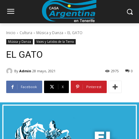
Inicio
Cultura
Música y Danza
EL GATO
Música y Danza
Voces y Latidos de la Tierra
EL GATO
By
Admin
28 mayo, 2021
2975
0
Facebook
X
Pinterest